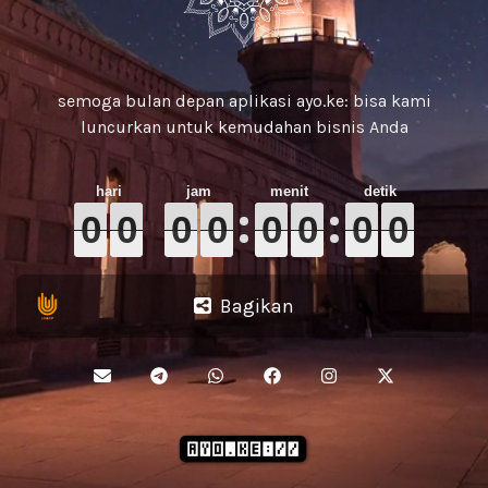
semoga bulan depan aplikasi ayo.ke: bisa kami
luncurkan untuk kemudahan bisnis Anda
0
0
0
0
0
0
0
0
0
0
0
0
0
0
0
0
0
0
0
0
0
0
0
0
0
0
0
0
0
0
0
0
Bagikan