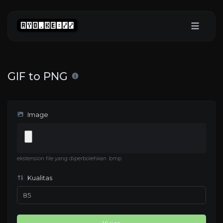
GIF to PNG
Image
ekstension file yang diperbolehkan .bmp
Kualitas