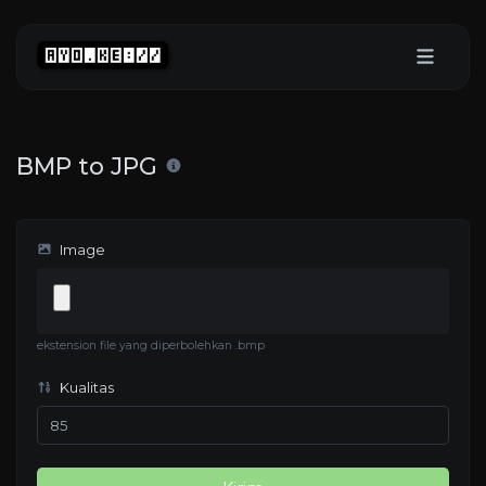
BMP to JPG
Image
ekstension file yang diperbolehkan .bmp
Kualitas